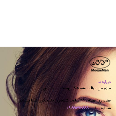
درباره ما
موی من مراقب همیشگی پوست و موی من
هفت روز هفته ، ۲۴ ساعت شبانه‌روز پاسخگوی شما هستیم
شماره تماس:
09199292668