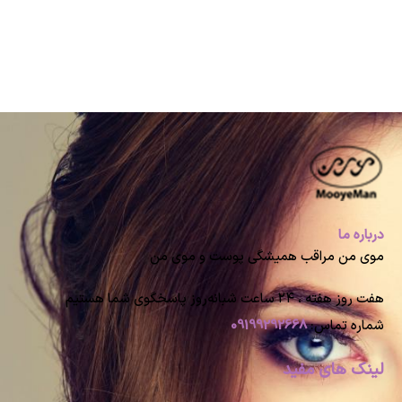
درباره ما
موی من مراقب همیشگی پوست و موی من
هفت روز هفته ، ۲۴ ساعت شبانه‌روز پاسخگوی شما هستیم
شماره تماس:
09199292668
لینک های مفید