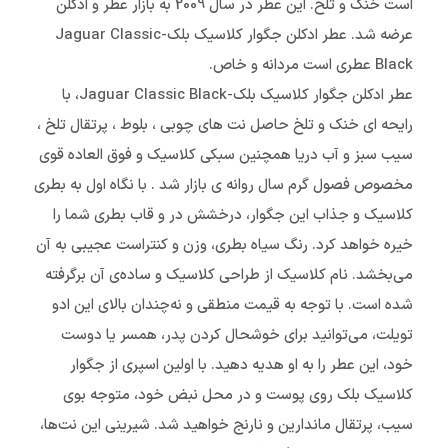
است خنک و تلخ. این عطر در سال 2009 به بازار عطر و ادکلن
عرضه شد. عطر ادکلن جگوار کلاسیک بلک-Jaguar Classic
Black عطری است مردانه و خاص.
عطر ادکلن جگوار کلاسیک بلک-Jaguar Classic Black، با
رایحه ای خنک و تلخ حاصل نت های چوبی ، بلوط ، پرتقال تلخ ،
سیب سبز و آب دریا همچنین سبکی کلاسیک و فوق العاده قوی
مخصوص فصول گرم سال روانه ی بازار شد . با نگاه اول به بطری
کلاسیک و جذاب این جگوار، درخشش در و قاب بطری شما را
خیره خواهد کرد. رنگ سیاه بطری، وزن و کنتراست عجیبی به آن
می‌بخشد. نام کلاسیک از طراحی کلاسیک و ساده‌ی آن برگرفته
شده است. با توجه به قیمت منطقی و نه‌چندان بالای این ادو
تویلت، می‌توانید برای خوشحال کردن پدر، همسر یا دوست
خود، این عطر را به او هدیه دهید. با اولین اسپری از جگوار
کلاسیک بلک روی پوست و در محل نبض خود، متوجه بوی
سیب، پرتقال ماندارین و نارنج خواهید شد. شیرینی این نت‌ها،