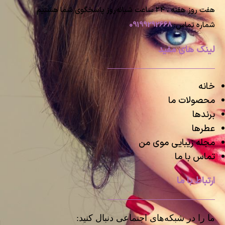
هفت روز هفته ، ۲۴ ساعت شبانه‌روز پاسخگوی شما هستیم
شماره تماس:
09199292668
لینک های مفید
خانه
محصولات ما
برندها
عطرها
مجله زیبایی موی من
تماس با ما
ارتباط با ما
ما را در شبکه‌های اجتماعی دنبال کنید: