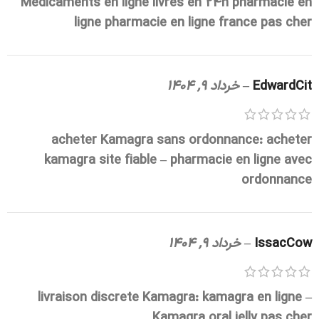
Medicaments en ligne livres en 24h
pharmacie en
ligne
pharmacie en ligne france pas cher
EdwardCit
–
خرداد 9, 1404
acheter Kamagra sans ordonnance:
acheter
kamagra site fiable
– pharmacie en ligne avec
ordonnance
IssacCow
–
خرداد 9, 1404
livraison discrete Kamagra:
kamagra en ligne
–
Kamagra oral jelly pas cher