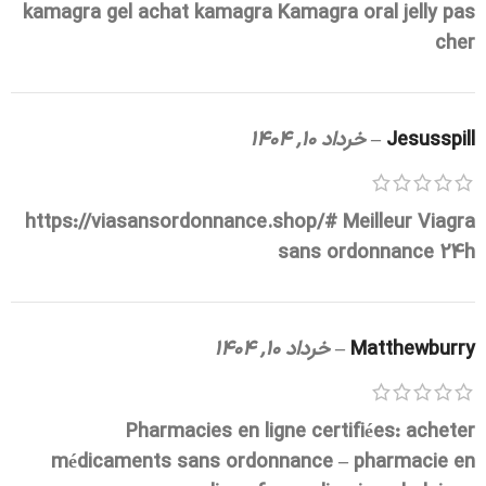
kamagra gel
achat kamagra
Kamagra oral jelly pas
cher
Jesusspill
–
خرداد 10, 1404
https://viasansordonnance.shop/#
Meilleur Viagra
sans ordonnance 24h
Matthewburry
–
خرداد 10, 1404
Pharmacies en ligne certifiées:
acheter
médicaments sans ordonnance
– pharmacie en