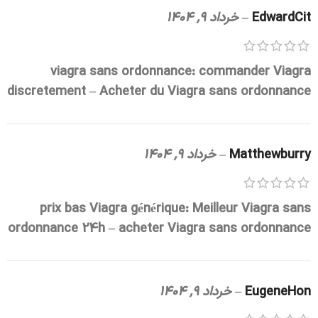
EdwardCit
–
خرداد 9, 1404
viagra sans ordonnance:
commander Viagra
discretement
– Acheter du Viagra sans ordonnance
Matthewburry
–
خرداد 9, 1404
prix bas Viagra générique:
Meilleur Viagra sans
ordonnance 24h
– acheter Viagra sans ordonnance
EugeneHon
–
خرداد 9, 1404