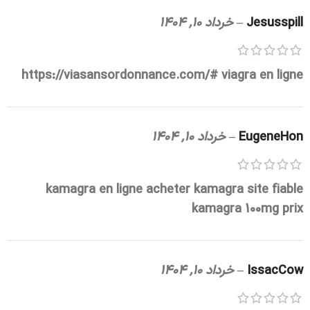
Jesusspill
–
خرداد 10, 1404
https://viasansordonnance.com/#
viagra en ligne
EugeneHon
–
خرداد 10, 1404
kamagra en ligne
acheter kamagra site fiable
kamagra 100mg prix
IssacCow
–
خرداد 10, 1404