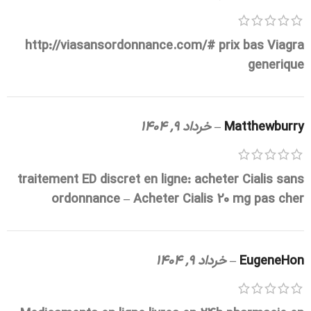
http://viasansordonnance.com/#
prix bas Viagra
generique
Matthewburry
–
خرداد 9, 1404
traitement ED discret en ligne:
acheter Cialis sans
ordonnance
– Acheter Cialis 20 mg pas cher
EugeneHon
–
خرداد 9, 1404