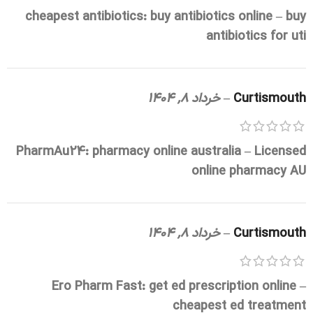
cheapest antibiotics:
buy antibiotics online
– buy
antibiotics for uti
Curtismouth
–
خرداد 8, 1404
PharmAu24:
pharmacy online australia
– Licensed
online pharmacy AU
Curtismouth
–
خرداد 8, 1404
Ero Pharm Fast:
get ed prescription online
–
cheapest ed treatment