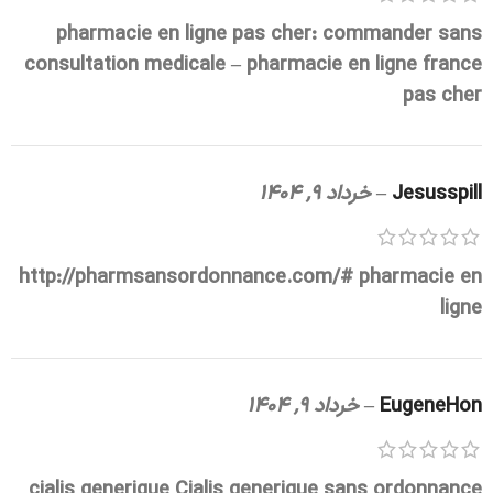
pharmacie en ligne pas cher:
commander sans
consultation medicale
– pharmacie en ligne france
pas cher
Jesusspill
–
خرداد 9, 1404
http://pharmsansordonnance.com/#
pharmacie en
ligne
EugeneHon
–
خرداد 9, 1404
cialis generique
Cialis generique sans ordonnance