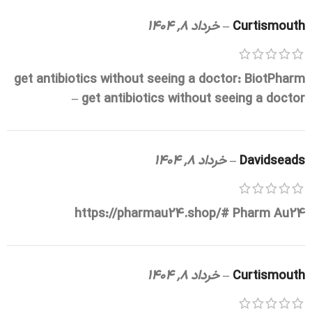
Curtismouth
–
خرداد 8, 1404
get antibiotics without seeing a doctor:
BiotPharm
– get antibiotics without seeing a doctor
Davidseads
–
خرداد 8, 1404
https://pharmau24.shop/#
Pharm Au24
Curtismouth
–
خرداد 8, 1404