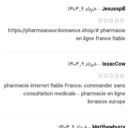
Jesusspill
–
خرداد 9, 1404
https://pharmsansordonnance.shop/#
pharmacie
en ligne france fiable
IssacCow
–
خرداد 9, 1404
pharmacie internet fiable France:
commander sans
consultation medicale
– pharmacie en ligne
livraison europe
Matthewburry
–
خرداد 9, 1404