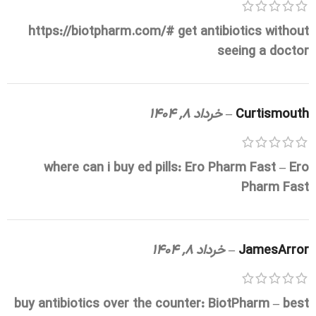
https://biotpharm.com/#
get antibiotics without
seeing a doctor
Curtismouth
–
خرداد 8, 1404
where can i buy ed pills:
Ero Pharm Fast
– Ero
Pharm Fast
JamesArror
–
خرداد 8, 1404
buy antibiotics over the counter:
BiotPharm
– best