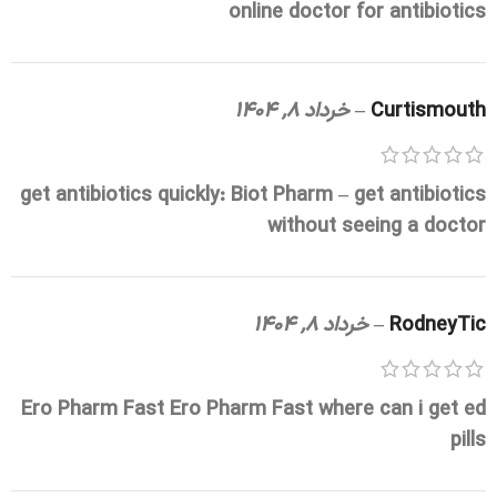
online doctor for antibiotics
Curtismouth
–
خرداد 8, 1404
get antibiotics quickly:
Biot Pharm
– get antibiotics
without seeing a doctor
RodneyTic
–
خرداد 8, 1404
Ero Pharm Fast
Ero Pharm Fast
where can i get ed
pills