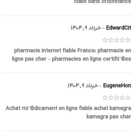
cialis sans ordonnance
EdwardCit
–
خرداد 9, 1404
pharmacie internet fiable France:
pharmacie en
ligne pas cher
– pharmacies en ligne certifiГ©es
EugeneHon
–
خرداد 9, 1404
Achat mГ©dicament en ligne fiable
achat kamagra
kamagra pas cher