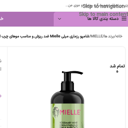
Skip to navigation
ی من مراقب همیشگی پوست و موی من...
Skip to main content
دسته بندی کالا ها
خا
خانه
/
برند ها
/
MIELLE
/
شامپو رزماری میلی Mielle ضد ریزش و مناسب موهای چرب اورجینال
تمام شد
ا
ه
و