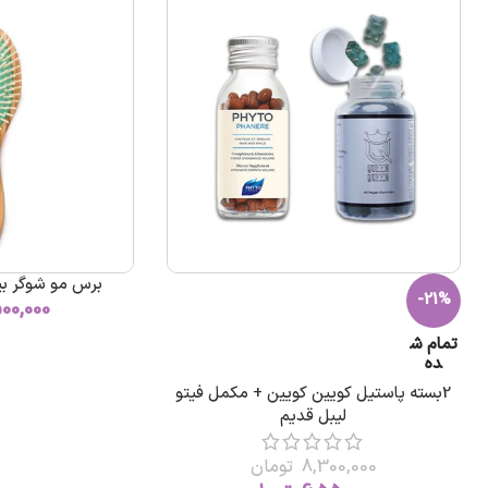
برس مو شوگر بی
-21%
500,000
تمام ش
ده
2بسته پاستیل کویین کویین + مکمل فیتو
لیبل قدیم
8,300,000
تومان