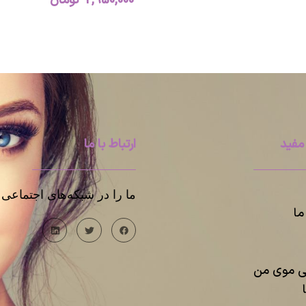
2,950,000
تومان
مفید
ارتباط با ما
ما را در شبکه‌های اجتماعی د
ا
یی موی من