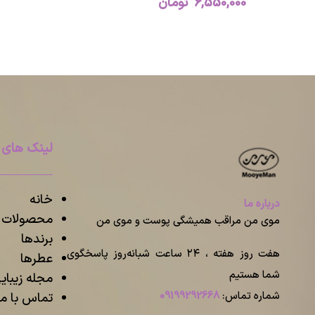
6,550,000
تومان
لینک های 
خانه
درباره ما
محصولات م
موی من مراقب همیشگی پوست و موی من
برندها
هفت روز هفته ، ۲۴ ساعت شبانه‌روز پاسخگوی
عطرها
شما هستیم
مجله زیبا
شماره تماس:
09199292668
تماس با ما