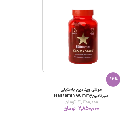
-14%
مولتی ویتامین پاستیلی
هیرتامینHairtamin Gummy
3,300,000
تومان
2,850,000
تومان