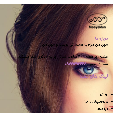
درباره ما
موی من مراقب همیشگی پوست و موی من
هفت روز هفته ، ۲۴ ساعت شبانه‌روز پاسخگوی شما هستیم
شماره تماس:
09199292668
لینک های مفید
خانه
محصولات ما
برندها