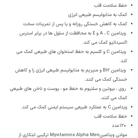
حفظ سلامت قلب
کمک به متابولیسم طبیعی انرژی
کمک به کاهش خستگی روزانه و یا پس از تمرینات سخت
ویتامین A ، C و E به محافظت از سلول ها در برابر استرس
اکسیداتیو کمک می کند.
ویتامین C و کلسیم به حفظ استخوان های طبیعی کمک می
کند.
ویتامین B12 و منیزیم به متابولیسم طبیعی انرژی زا و کاهش
خستگی کمک می کنند.
روی ، بیوتین و سلنیوم به حفظ مو ، پوست و ناخن های طبیعی
کمک می کنند.
ویتامین C به عملکرد طبیعی سیستم ایمنی کمک می کند.
حفظ سلامت قلب
۱۲۰عدد
مولتی ویتامینMyvitamins Alpha Men ترکیبی ابتکاری از