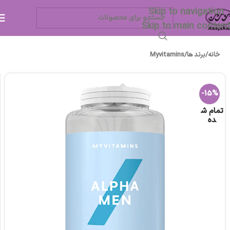
Skip to navigation
Skip to main content
خانه
/
برند ها
/
Myvitamins
-15%
تمام ش
ده