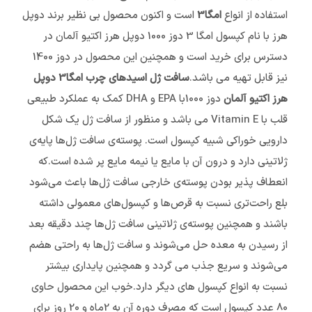
استفاده از انواع
امگا3
است و اکنون محصول بی نظیر برند دوپل
هرز با نام کپسول امگا 3 دوز 1000 دوپل هرز اکتیو آلمان در
دسترس برای خرید است و همچنین این محصول در دوز 1400
نیز قابل تهیه می باشد.
سافت ژل اسیدهای چرب امگا3 دوپل
هرز اکتیو آلمان
دوز 1000با EPA و DHA کمک به عملکرد طبیعی
قلب با Vitamin E می باشد و منظور از سافت ژل یک شکل
دارویی خوراکی شبیه کپسول است. پوسته‌ی سافت ژل‌ها پایه‌ی
ژلاتینی دارد و درون آن با مایع یا نیمه مایع پر شده است.که
انعطاف پذیر بودن پوسته‌ی خارجی سافت ژل‌ها باعث می‌شود
بلع راحت‌تری نسبت به قرص‌ها و کپسول‌های معمولی داشته
باشند و همچنین پوسته‌ی ژلاتینی سافت ژل‌ها چند دقیقه بعد
از رسیدن به معده حل می‌شوند و سافت ژل‌ها به راحتی هضم
می‌شوند‌ و سریع جذب می گردد و همچنین پایداری بیشتر
نسبت به انواع کپسول های دیگر دارد.خوب این محصول حاوی
80 عدد کپسول است که مصرف دوره آن به 2ماه و 20 روز برای