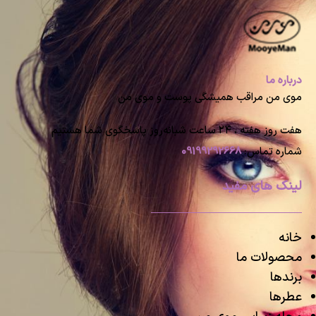
درباره ما
موی من مراقب همیشگی پوست و موی من
هفت روز هفته ، ۲۴ ساعت شبانه‌روز پاسخگوی شما هستیم
شماره تماس:
09199292668
لینک های مفید
خانه
محصولات ما
برندها
عطرها