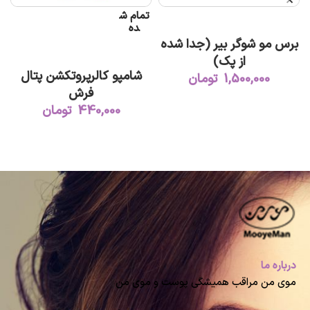
تمام ش
افزودن به سبد خرید
ده
برس مو شوگر بیر (جدا شده
اطلاعات بیشتر
از پک)
شامپو کالرپروتکشن پتال
1,500,000
تومان
فرش
440,000
تومان
درباره ما
موی من مراقب همیشگی پوست و موی من