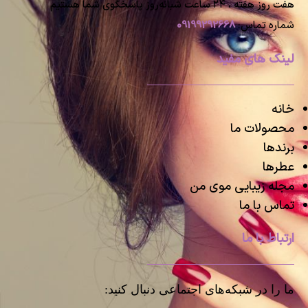
هفت روز هفته ، ۲۴ ساعت شبانه‌روز پاسخگوی شما هستیم
شماره تماس:
09199292668
لینک های مفید
خانه
محصولات ما
برندها
عطرها
مجله زیبایی موی من
تماس با ما
ارتباط با ما
ما را در شبکه‌های اجتماعی دنبال کنید: