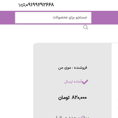
09199292668
فروشنده : موی من
آماده ارسال
820,000
تومان