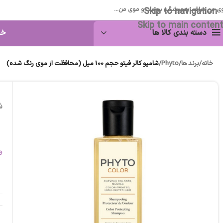
Skip to navigation
ی من مراقب همیشگی پوست و موی من...
Skip to main content
دسته بندی کالا ها
خا
خانه
/
برند ها
/
Phyto
/
شامپو کالر فیتو حجم 100 میل (محافظت از موی رنگ شده)
شا
و