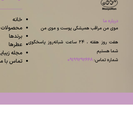
خانه
درباره ما
محصولات م
موی من مراقب همیشگی پوست و موی من
برندها
هفت روز هفته ، ۲۴ ساعت شبانه‌روز پاسخگوی
عطرها
شما هستیم
مجله زیبا
شماره تماس:
09199292668
تماس با ما