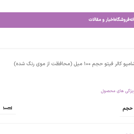
نه
فروشگاه
اخبار و مقالات
مپو کالر فیتو حجم 100 میل (محافظت از موی رنگ شده)
یژگی های محصول
حجم
100ml