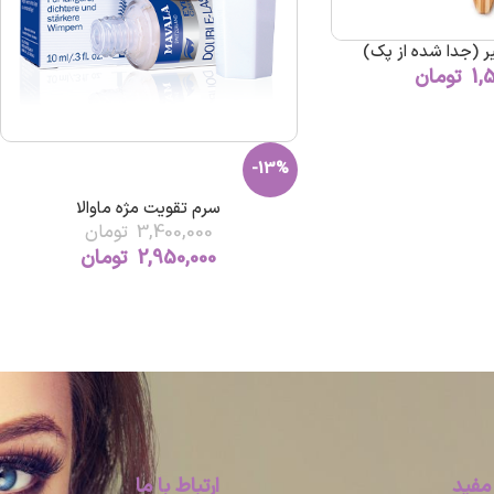
ر (جدا شده از پک)
1,
تومان
-13%
سرم تقویت مژه ماوالا
3,400,000
تومان
2,950,000
تومان
مفید
ارتباط با ما