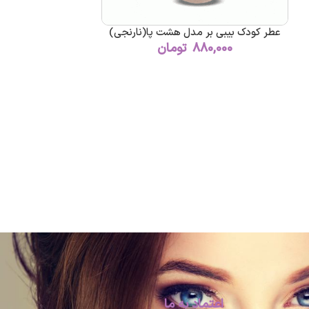
عطر کودک بیبی بر مدل هشت پا(نارنجی)
880,000
تومان
اعتماد به ما