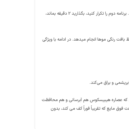
شامپو را بین دستان خود بمالید تا یک موس خامه ای و غنی ایجاد کنید. روی پوست مرطوب شده بمالید، به آرامی ماساژ دهید، سپس آبکشی کنید. برنامه دوم را تکرار کنید، بگذارید 2 دقیقه بماند،
بافت رنگی موها انجام میدهد. در ادامه با ویژگی
بریشمی و براق می‌کند.
حالی که عصاره هیبیسکوس هم آبرسانی و هم محافظت
فوق مایع که تقریباً فوراً کف می کند، بدون