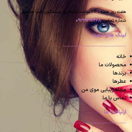
هفت روز هفته ، ۲۴ ساعت شبانه‌روز پاسخگوی شما هستیم
شماره تماس:
09199292668
لینک های مفید
خانه
محصولات ما
برندها
عطرها
مجله زیبایی موی من
تماس با ما
ارتباط با ما