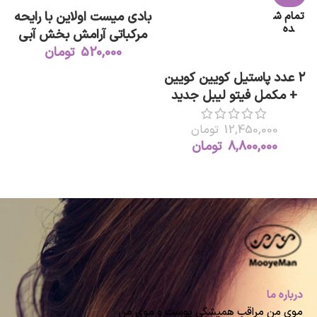
بادی میست اولاین با رایحه
تمام ش
ده
مرکباتی آرامش بخش آبی
520,000
تومان
اطلاعات بیشتر
۲ عدد پاستیل کویین کویین
+ مکمل فیتو لیبل جدید
12,450,000
تومان
8,800,000
تومان
درباره ما
موی من مراقب همیشگی پوست و موی من