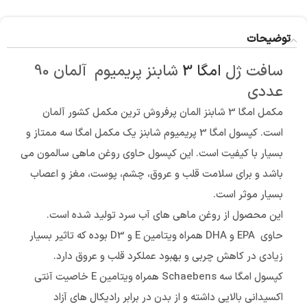
توضیحات
سافت ژل
امگا 3
شابنز پریمیوم آلمان 90
عددی
مکمل امگا 3 شابنز المان پرفروش ترین مکمل کشور آلمان
است. کپسول امگا 3 پریمیوم شابنز یک مکمل امگا سه ممتاز و
بسیار با کیفیت است. این کپسول حاوی روغن ماهی سالمون می
باشد و برای سلامت قلب و عروق، چشم، پوست، مغز و اعصاب
بسیار موثر است.
این محصول از روغن ماهی های آب سرد تولید شده است.
حاوی EPA و DHA همراه ویتامین E و D3 بوده که تاثیر بسیار
زیادی در کاهش چربی و بهبود عملکرد قلب و عروق دارد.
کپسول امگا سه Schaebens همراه ویتامین E خاصیت آنتی
اکسیدانی بالایی داشته و از بدن در برابر رادیکال های آزاد