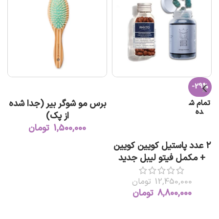
-29%
افزودن به سبد خرید
برس مو شوگر بیر (جدا شده
تمام ش
ده
از پک)
1,500,000
تومان
اطلاعات بیشتر
۲ عدد پاستیل کویین کویین
+ مکمل فیتو لیبل جدید
12,450,000
تومان
8,800,000
تومان