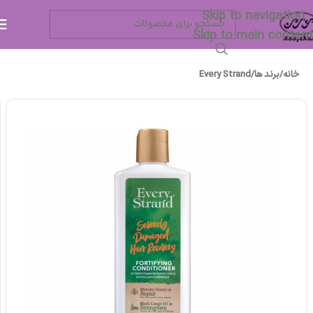
Skip to navigation
Skip to main content
خانه
/
برند ها
/
Every Strand