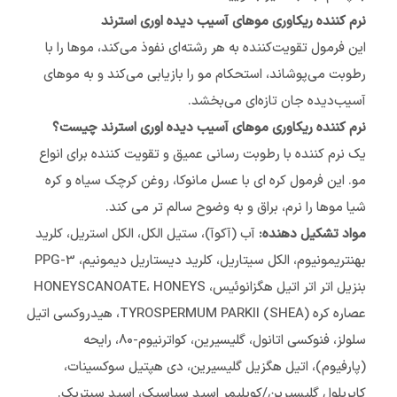
نرم کننده ریکاوری موهای آسیب دیده اوری استرند
این فرمول تقویت‌کننده به هر رشته‌ای نفوذ می‌کند، موها را با
رطوبت می‌پوشاند، استحکام مو را بازیابی می‌کند و به موهای
آسیب‌دیده جان تازه‌ای می‌بخشد.
نرم کننده ریکاوری موهای آسیب دیده اوری استرند چیست؟
یک نرم کننده با رطوبت رسانی عمیق و تقویت کننده برای انواع
مو. این فرمول کره ای با عسل مانوکا، روغن کرچک سیاه و کره
شیا موها را نرم، براق و به وضوح سالم تر می کند.
مواد تشکیل دهنده:
آب (آکوآ)، ستیل الکل، الکل استریل، کلرید
بهنتریمونیوم، الکل سیتاریل، کلرید دیستاریل دیمونیم، PPG-3
بنزیل اتر اتر اتیل هگزانوئیس، HONEYSCANOATE، HONEYS
عصاره کره TYROSPERMUM PARKII (SHEA)، هیدروکسی اتیل
سلولز، فنوکسی اتانول، گلیسیرین، کواترنیوم-80، رایحه
(پارفیوم)، اتیل هگزیل گلیسیرین، دی هپتیل سوکسینات،
کاپریلول گلیسیرین/کوپلیمر اسید سباسیک، اسید سیتریک.