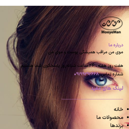
درباره ما
موی من مراقب همیشگی پوست و موی من
هفت روز هفته ، ۲۴ ساعت شبانه‌روز پاسخگوی شما هستیم
شماره تماس:
09199292668
لینک های مفید
خانه
محصولات ما
برندها