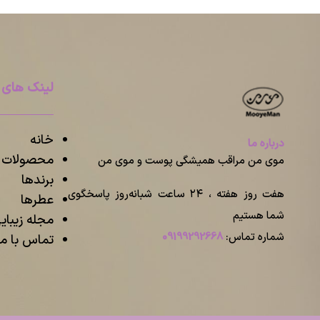
لینک های 
خانه
درباره ما
محصولات م
موی من مراقب همیشگی پوست و موی من
برندها
هفت روز هفته ، ۲۴ ساعت شبانه‌روز پاسخگوی
عطرها
شما هستیم
مجله زیبا
شماره تماس:
09199292668
تماس با ما