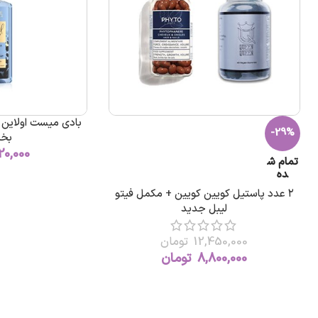
بادی میست اولاین ب
-29%
بخ
20,000
تمام ش
ده
۲ عدد پاستیل کویین کویین + مکمل فیتو
لیبل جدید
12,450,000
تومان
8,800,000
تومان