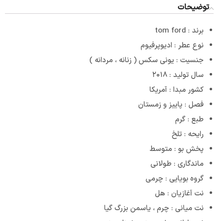
توضیحات
برند : tom ford
نوع عطر : ادیوپرفیوم
جنسیت : یونی سکس ( زنانه ، مردانه )
سال تولید : ۲۰۱۸
کشور مبدا : آمریکا
فصل : پاییز و زمستان
طبع : گرم
رایحه : تلخ
پخش بو : متوسط
ماندگاری : طولانی
گروه بویایی : چرمی
نت آغازیان : هل
نت میانی : چرم ، یاسمن بزرگ گیا