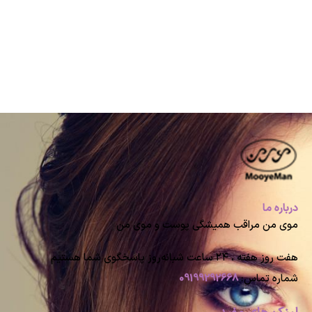
درباره ما
موی من مراقب همیشگی پوست و موی من
هفت روز هفته ، ۲۴ ساعت شبانه‌روز پاسخگوی شما هستیم
شماره تماس:
09199292668