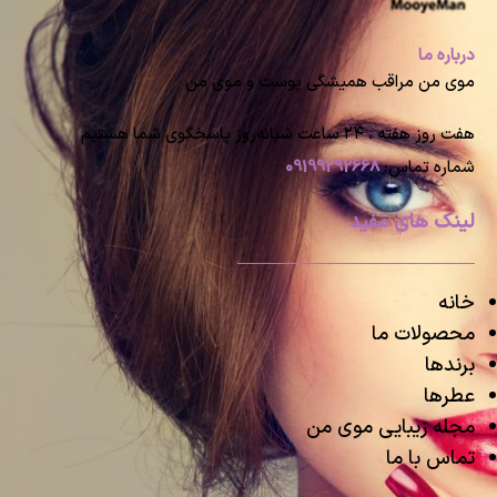
درباره ما
موی من مراقب همیشگی پوست و موی من
هفت روز هفته ، ۲۴ ساعت شبانه‌روز پاسخگوی شما هستیم
شماره تماس:
09199292668
لینک های مفید
خانه
محصولات ما
برندها
عطرها
مجله زیبایی موی من
تماس با ما