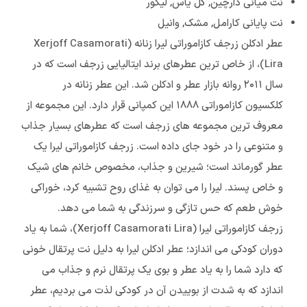
نت میانی دارچین, گل یاس, لیکور
نت پایانی کارامل, مشک, وانیل
عطر ادکلن زرجف کازاموراتی لیرا زنانه (Xerjoff Casamorati
Lira)، از خاص ترین عطرهای برند ایتالیایی زرجف است که در
سال ۲۰۱۱ روانه بازار عطر و ادکلن شد. این عطر زنانه در
کلکسیون کازاموراتی ۱۸۸۸ این کم‍‍پانی قرار دارد. این مجموعه از
معروف ترین مجموعه های زرجف است که عطرهای بسیار جذاب
و متنوعی را در خود جای داده است. زرجف کازاموراتی لیرا یک
عطر گورماند است؛ شیرین و جذاب، مخصوص خانم های شیک
و خاص پسند. لیرا را می توان به غذای روح تشبیه کرد، خوراکی
خوش طعم که حس تازگی و سرزندگی به شما می دهد.
زرجف کازاموراتی لیرا (Xerjoff Casamorati Lira)، شما به یاد
دوران کودکی می اندازد؛ عطر ادکلن لیرا به دلیل نت پرتقال خونی
که دارد شما را به یاد عطر و بوی یک پرتقال نرم و جذاب می
اندازد که به شدت از بوییدن آن در کودکی لذت می بردیم، عطر