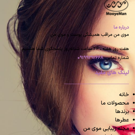
درباره ما
موی من مراقب همیشگی پوست و موی من
هفت روز هفته ، ۲۴ ساعت شبانه‌روز پاسخگوی شما هستیم
شماره تماس:
09199292668
لینک های مفید
خانه
محصولات ما
برندها
عطرها
مجله زیبایی موی من