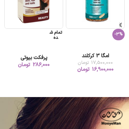
تمام ش
-3%
ده
افزودن به سبد خرید
اطلاعات بیشتر
امگا 3 کرکلند
پرفکت بیوتی
17,500,000
تومان
286,000
تومان
16,900,000
تومان