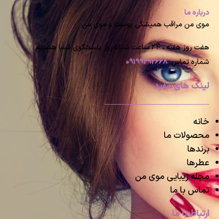
درباره ما
موی من مراقب همیشگی پوست و موی من
هفت روز هفته ، ۲۴ ساعت شبانه‌روز پاسخگوی شما هستیم
شماره تماس:
09199292668
لینک های مفید
خانه
محصولات ما
برندها
عطرها
مجله زیبایی موی من
تماس با ما
ارتباط با ما