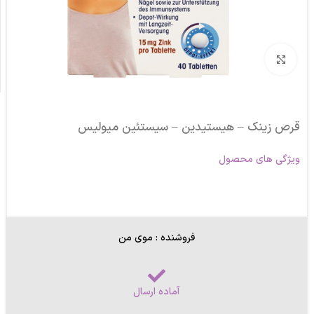
برای بزرگنمایی کلیک کنید
قرص زینک – هیستیدین – سیستئین میولیس
ویژگی های محصول
فروشنده : موی من
آماده ارسال