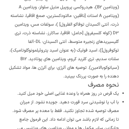
(ویتامین B2)، هیدروکسی پروپیل متیل سلولز، ویتامین A
(ویتامین A استات [ناقلین: مالتودکسترین، صمغ اقاقیا، نشاسته
ذرت، آنتی اکسیدان توفاکو الفلرول] )، سولفات مس، ویتامین
D3 (کوله کلسیفرول [حامل: اقاقیا، ساکارز، نشاسته ذرت، تری
گلیسیریدهای زنجیره متوسط، آنتی اکسیدان: DL-آلفا
توکوفرول])، اسید فولیک (به عنوان اسید پتروئیلمونوگلوتامیک)،
سلنات سدیم، تری کلرید کروم، ویتامین های پوتادید. B12
(سیانوکوبالامین). توصیه های آلرژی: برای آلرژن ها، مواد تشکیل
دهنده را به صورت پررنگ ببینید.
نحوه مصرف
یک قرص در روز همراه با وعده غذایی اصلی خود میل کنید.
با آب یا نوشیدنی سرد قورت دهید. جویده نشود. از میزان
مصرف توصیه شده تجاوز نکنید. فقط با معده پر مصرف شود.
تا زمانی که لازم باشد می توان ادامه داد. این فرمول جامع
جایگزین سایر مکمل ها و مولتی ویتامین های ویژنیس می