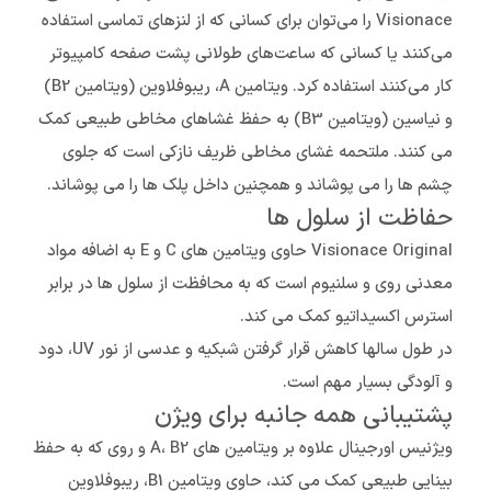
Visionace را می‌توان برای کسانی که از لنزهای تماسی استفاده
می‌کنند یا کسانی که ساعت‌های طولانی پشت صفحه کامپیوتر
کار می‌کنند استفاده کرد. ویتامین A، ریبوفلاوین (ویتامین B2)
و نیاسین (ویتامین B3) به حفظ غشاهای مخاطی طبیعی کمک
می کنند. ملتحمه غشای مخاطی ظریف نازکی است که جلوی
چشم ها را می پوشاند و همچنین داخل پلک ها را می پوشاند.
حفاظت از سلول ها
Visionace Original حاوی ویتامین های C و E به اضافه مواد
معدنی روی و سلنیوم است که به محافظت از سلول ها در برابر
استرس اکسیداتیو کمک می کند.
در طول سالها کاهش قرار گرفتن شبکیه و عدسی از نور UV، دود
و آلودگی بسیار مهم است.
پشتیبانی همه جانبه برای ویژن
ویژنیس اورجینال علاوه بر ویتامین های A، B2 و روی که به حفظ
بینایی طبیعی کمک می کند، حاوی ویتامین B1، ریبوفلاوین