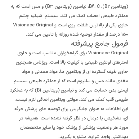
(ویتامین B2)، B6، C، نیاسین (ویتامین B3) و مس است که به
عملکرد طبیعی اعصاب کمک می کند. سیستم. شبکیه چشم
حاوی یکی از بالاترین غلظت روی است و Visionace Original
150 درصد از مقدار توصیه شده روزانه را تامین می کند.
فرمول جامع پیشرفته
Visionace Original برای گیاهخواران مناسب است و حاوی
استرهای لوتئین طبیعی با کیفیت بالا است. ویژناس همچنین
حاوی طیف گسترده ای از ویتامین ها، مواد معدنی و مواد
مغذی مانند مس و سلنیوم است که از عملکرد طبیعی سیستم
ایمنی بدن حمایت می کند و تیامین (ویتامین B1) که به عملکرد
طبیعی قلب کمک می کند. مولتی ویتامین اضافی لازم نیست.
این اطلاعات به عنوان جایگزینی برای توصیه های پزشکی حرفه
ای، تشخیص یا درمان در نظر گرفته نشده است. همیشه در
مورد هر وضعیت پزشکی از پزشک خود یا سایر متخصصان
بهداشتی واجد شرایط مشاوره بگیرید.