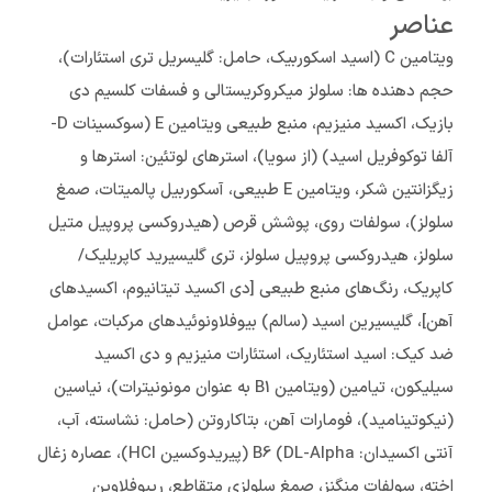
عناصر
ویتامین C (اسید اسکوربیک، حامل: گلیسریل تری استئارات)،
حجم دهنده ها: سلولز میکروکریستالی و فسفات کلسیم دی
بازیک، اکسید منیزیم، منبع طبیعی ویتامین E (سوکسینات D-
آلفا توکوفریل اسید) (از سویا)، استرهای لوتئین: استرها و
زیگزانتین شکر، ویتامین E طبیعی، آسکوربیل پالمیتات، صمغ
سلولز)، سولفات روی، پوشش قرص (هیدروکسی پروپیل متیل
سلولز، هیدروکسی پروپیل سلولز، تری گلیسیرید کاپریلیک/
کاپریک، رنگ‌های منبع طبیعی [دی اکسید تیتانیوم، اکسیدهای
آهن]، گلیسیرین اسید (سالم) بیوفلاونوئیدهای مرکبات، عوامل
ضد کیک: اسید استئاریک، استئارات منیزیم و دی اکسید
سیلیکون، تیامین (ویتامین B1 به عنوان مونونیترات)، نیاسین
(نیکوتینامید)، فومارات آهن، بتاکاروتن (حامل: نشاسته، آب،
آنتی اکسیدان: DL-Alpha) B6 (پیریدوکسین HCl)، عصاره زغال
اخته، سولفات منگنز، صمغ سلولزی متقاطع، ریبوفلاوین