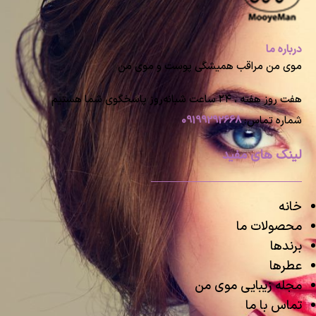
درباره ما
موی من مراقب همیشگی پوست و موی من
هفت روز هفته ، ۲۴ ساعت شبانه‌روز پاسخگوی شما هستیم
شماره تماس:
09199292668
لینک های مفید
خانه
محصولات ما
برندها
عطرها
مجله زیبایی موی من
تماس با ما