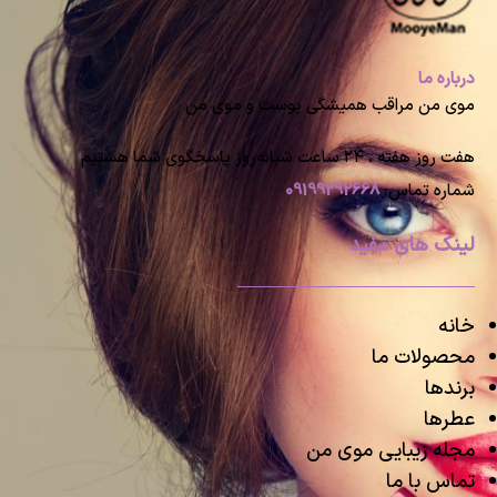
درباره ما
موی من مراقب همیشگی پوست و موی من
هفت روز هفته ، ۲۴ ساعت شبانه‌روز پاسخگوی شما هستیم
شماره تماس:
09199292668
لینک های مفید
خانه
محصولات ما
برندها
عطرها
مجله زیبایی موی من
تماس با ما