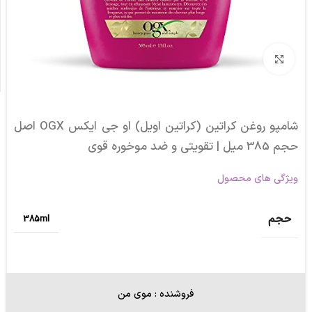
برای بزرگنمایی کلیک کنید
شامپو روغن کراتین (کراتین اویل) او جی ایکس OGX اصل
حجم 385 میل | تقویتی و ضد موخوره قوی
ویژگی های محصول
حجم
385ml
فروشنده : موی من