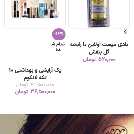
-16%
افزودن به سبد خرید
بادی میست اولاین با رایحه
تمام ش
ده
گل بنفش
520,000
تومان
اطلاعات بیشتر
پک آرایشی و بهداشتی 10
تکه لانکوم
43,500,000
تومان
36,500,000
تومان