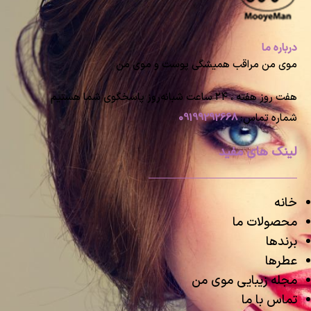
درباره ما
موی من مراقب همیشگی پوست و موی من
هفت روز هفته ، ۲۴ ساعت شبانه‌روز پاسخگوی شما هستیم
شماره تماس:
09199292668
لینک های مفید
خانه
محصولات ما
برندها
عطرها
مجله زیبایی موی من
تماس با ما