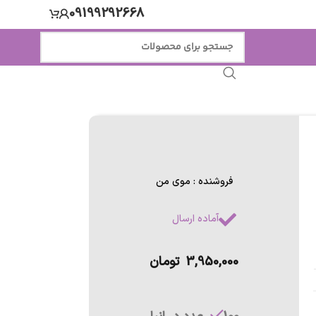
09199292668
فروشنده : موی من
آماده ارسال
3,950,000
تومان