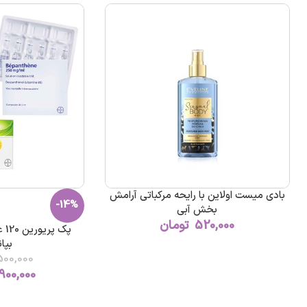
بادی میست اولاین با رایحه مرکباتی آرامش
-14%
بخش آبی
520,000
تومان
پک 
بپان
500,000
900,000