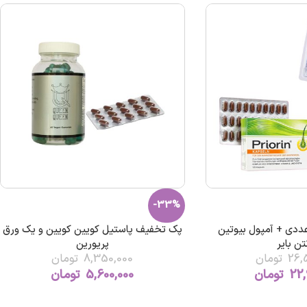
-33%
پریورین 120 عددی + آمپول بیوتین
پک تخفیف پاستیل کویین کویین و یک ورق
تن بایر
پریورین
26,
تومان
8,350,000
تومان
22,
تومان
5,600,000
تومان