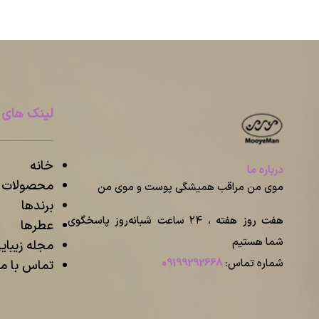
لینک های 
خانه
درباره ما
محصولات م
موی من مراقب همیشگی پوست و موی من
برندها
هفت روز هفته ، ۲۴ ساعت شبانه‌روز پاسخگوی
عطرها
شما هستیم
مجله زیبا
شماره تماس:
09199292668
تماس با ما