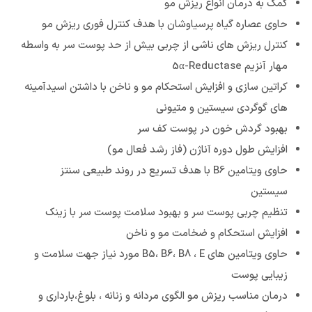
کمک به درمان انواع ریزش مو
حاوی عصاره گیاه پرسیاوشان با هدف کنترل فوری ریزش مو
کنترل ریزش های ناشی از چربی بیش از حد پوست سر به واسطه
مهار آنزیم 5α-Reductase
کراتین سازی و افزایش استحکام مو و ناخن با داشتن اسیدآمینه
های گوگردی سیستین و متیونی
بهبود گردش خون در پوست کف سر
افزایش طول دوره آناژن (فاز رشد فعال مو)
حاوی ویتامین B6 با هدف تسریع در روند طبیعی سنتز
سیستین
تنظیم چربی پوست سر و بهبود سلامت پوست سر با زینک
افزایش استحکام و ضخامت مو و ناخن
حاوی ويتامين هاي B5، B6، B8 ، E مورد نياز جهت سلامت و
زيبايي پوست
درمان مناسب ریزش مو الگوی مردانه و زنانه ، بلوغ،بارداری و