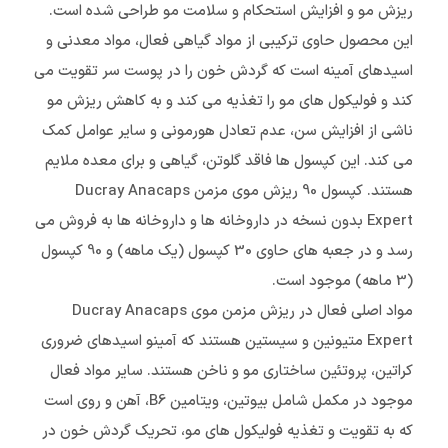
ریزش مو و افزایش استحکام و سلامت مو طراحی شده است.
این محصول حاوی ترکیبی از مواد گیاهی فعال، مواد معدنی و
اسیدهای آمینه است که گردش خون را در پوست سر تقویت می
کند و فولیکول های مو را تغذیه می کند و به کاهش ریزش مو
ناشی از افزایش سن، عدم تعادل هورمونی و سایر عوامل کمک
می کند. این کپسول ها فاقد گلوتن، گیاهی و برای معده ملایم
هستند. کپسول 90 ریزش موی مزمن Ducray Anacaps
Expert بدون نسخه در داروخانه ها و داروخانه ها به فروش می
رسد و در جعبه های حاوی 30 کپسول (یک ماهه) و 90 کپسول
(3 ماهه) موجود است.
مواد اصلی فعال در ریزش مزمن موی Ducray Anacaps
Expert متیونین و سیستین هستند که آمینو اسیدهای ضروری
کراتین، پروتئین ساختاری مو و ناخن هستند. سایر مواد فعال
موجود در مکمل شامل بیوتین، ویتامین B6، آهن و روی است
که به تقویت و تغذیه فولیکول های مو، تحریک گردش خون در