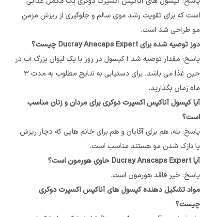
پاسخ: کپسول های آناکپس اکسپرت دوکری یک مکمل غذایی
است که برای تقویت رشد موی سالم و جلوگیری از ریزش مزمن
مو طراحی شد است.
دوز توصیه شده برای Ducray Anacaps Expert چیست؟
پاسخ: مقدار توصیه شد 1 کپسول در روز با یک لیوان بزرگ آب در
حین غذا می باشد. برای دستیابی به نتایج مطلوب به مدت 3
ماه زمان بگذارید.
آیا کپسول آناکپس اکسپرت دوکری برای مردان و زنان مناسب
است؟
پاسخ: بله، هم برای آقایان و هم برای خانم هایی که دچار ریزش
یا نازک شدن مو هستند مناسب است.
آیا Ducray Anacaps Expert حاوی هورمون است؟
پاسخ: خیر فاقد هورمون است.
مواد تشکیل دهنده کپسول های آناکپس اکسپرت دوکری
چیست؟