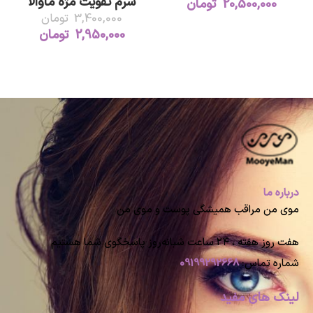
سرم تقویت مژه ماوالا
20,500,000
تومان
3,400,000
تومان
2,950,000
تومان
درباره ما
موی من مراقب همیشگی پوست و موی من
هفت روز هفته ، ۲۴ ساعت شبانه‌روز پاسخگوی شما هستیم
شماره تماس:
09199292668
لینک های مفید