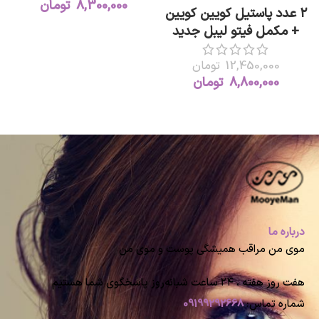
8,300,000
تومان
۲ عدد پاستیل کویین کویین
+ مکمل فیتو لیبل جدید
12,450,000
تومان
8,800,000
تومان
درباره ما
موی من مراقب همیشگی پوست و موی من
هفت روز هفته ، ۲۴ ساعت شبانه‌روز پاسخگوی شما هستیم
شماره تماس:
09199292668