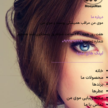
درباره ما
موی من مراقب همیشگی پوست و موی من
هفت روز هفته ، ۲۴ ساعت شبانه‌روز پاسخگوی شما هستیم
شماره تماس:
09199292668
لینک های مفید
خانه
محصولات ما
برندها
عطرها
مجله زیبایی موی من
تماس با ما