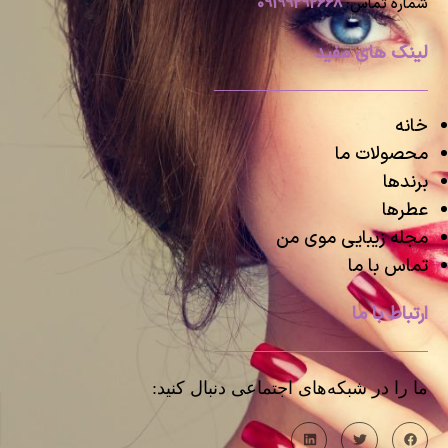
شماره تماس:
09199292668
لینک های مفید
خانه
محصولات ما
برندها
عطرها
مجله زیبایی موی من
تماس با ما
ارتباط با ما
ما را در شبکه‌های اجتماعی دنبال کنید: