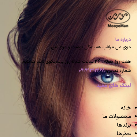
درباره ما
موی من مراقب همیشگی پوست و موی من
هفت روز هفته ، ۲۴ ساعت شبانه‌روز پاسخگوی شما هستیم
شماره تماس:
09199292668
لینک های مفید
خانه
محصولات ما
برندها
عطرها