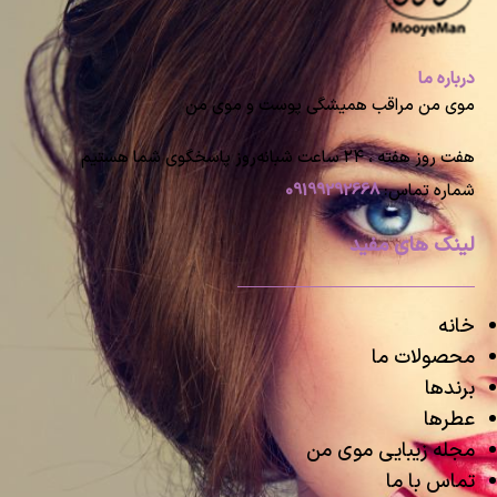
درباره ما
موی من مراقب همیشگی پوست و موی من
هفت روز هفته ، ۲۴ ساعت شبانه‌روز پاسخگوی شما هستیم
شماره تماس:
09199292668
لینک های مفید
خانه
محصولات ما
برندها
عطرها
مجله زیبایی موی من
تماس با ما