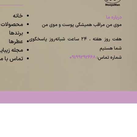
خانه
درباره ما
محصولات م
موی من مراقب همیشگی پوست و موی من
برندها
هفت روز هفته ، ۲۴ ساعت شبانه‌روز پاسخگوی
عطرها
شما هستیم
مجله زیبا
شماره تماس:
09199292668
تماس با ما