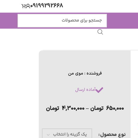
09199292668
فروشنده : موی من
آماده ارسال
650,000
تومان
–
4,300,000
تومان
نوع محصول