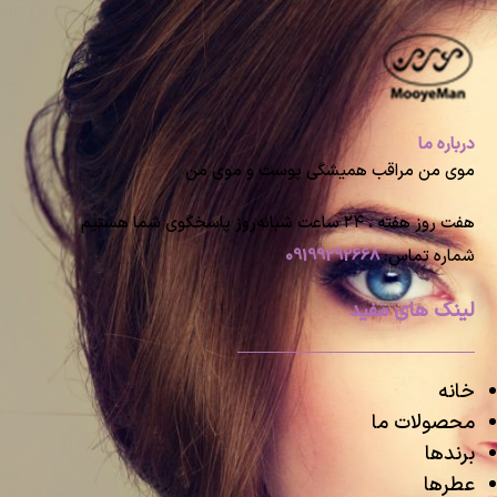
درباره ما
موی من مراقب همیشگی پوست و موی من
هفت روز هفته ، ۲۴ ساعت شبانه‌روز پاسخگوی شما هستیم
شماره تماس:
09199292668
لینک های مفید
خانه
محصولات ما
برندها
عطرها