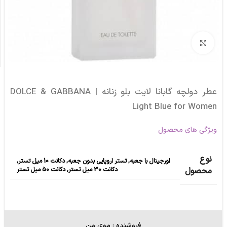
برای بزرگنمایی کلیک کنید
عطر دولچه گابانا لایت بلو زنانه | DOLCE & GABBANA
Light Blue for Women
ویژگی های محصول
نوع
اورجینال با جعبه
,
تستر اروپایی بدون جعبه
,
دکانت 10 میل تستر
,
دکانت 30 میل تستر
,
دکانت 50 میل تستر
محصول
فروشنده : موی من