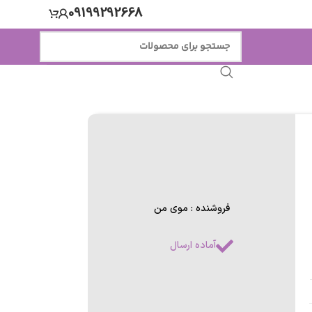
09199292668
فروشنده : موی من
آماده ارسال