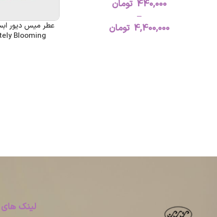
440,000
تومان
–
4,400,000
تومان
tely Blooming
لینک های 