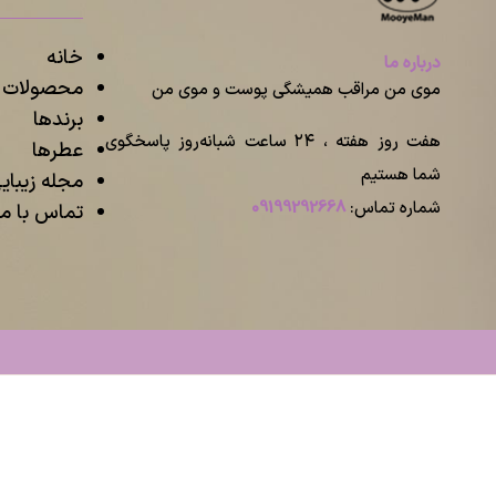
خانه
درباره ما
محصولات م
موی من مراقب همیشگی پوست و موی من
برندها
هفت روز هفته ، ۲۴ ساعت شبانه‌روز پاسخگوی
عطرها
شما هستیم
مجله زیبا
شماره تماس:
09199292668
تماس با ما