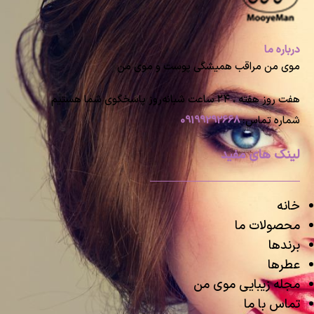
درباره ما
موی من مراقب همیشگی پوست و موی من
هفت روز هفته ، ۲۴ ساعت شبانه‌روز پاسخگوی شما هستیم
شماره تماس:
09199292668
لینک های مفید
خانه
محصولات ما
برندها
عطرها
مجله زیبایی موی من
تماس با ما