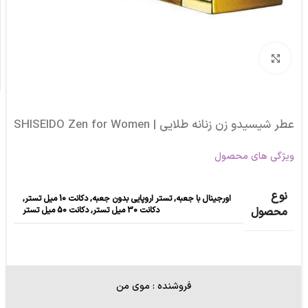
برای بزرگنمایی کلیک کنید
عطر شیسیدو زن زنانه طلایی | SHISEIDO Zen for Women
ویژگی های محصول
نوع
اورجینال با جعبه
,
تستر اروپایی بدون جعبه
,
دکانت 10 میل تستر
,
دکانت 30 میل تستر
,
دکانت 50 میل تستر
محصول
فروشنده : موی من