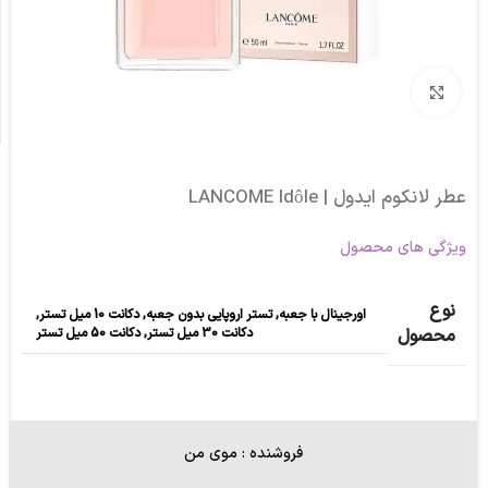
برای بزرگنمایی کلیک کنید
عطر لانکوم ایدول | LANCOME Idôle
ویژگی های محصول
نوع
اورجینال با جعبه
,
تستر اروپایی بدون جعبه
,
دکانت 10 میل تستر
,
دکانت 30 میل تستر
,
دکانت 50 میل تستر
محصول
فروشنده : موی من