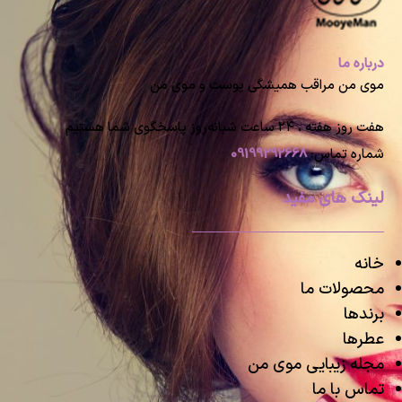
درباره ما
موی من مراقب همیشگی پوست و موی من
هفت روز هفته ، ۲۴ ساعت شبانه‌روز پاسخگوی شما هستیم
شماره تماس:
09199292668
لینک های مفید
خانه
محصولات ما
برندها
عطرها
مجله زیبایی موی من
تماس با ما