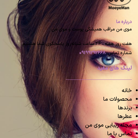
درباره ما
موی من مراقب همیشگی پوست و موی من
هفت روز هفته ، ۲۴ ساعت شبانه‌روز پاسخگوی شما هستیم
شماره تماس:
09199292668
لینک های مفید
خانه
محصولات ما
برندها
عطرها
مجله زیبایی موی من
تماس با ما