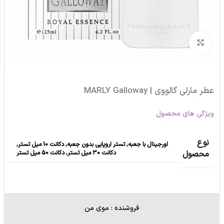
برای بزرگنمایی کلیک کنید
عطر مارلی گالووی | MARLY Galloway
ویژگی های محصول
نوع
اورجینال با جعبه
,
تستر اروپایی بدون جعبه
,
دکانت 10 میل تستر
,
دکانت 30 میل تستر
,
دکانت 50 میل تستر
محصول
فروشنده : موی من