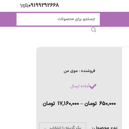
09199292668
فروشنده : موی من
آماده ارسال
650,000
تومان
–
17,160,000
تومان
نوع محصول