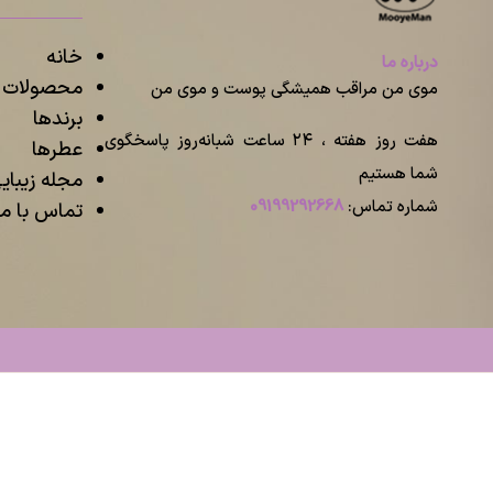
خانه
درباره ما
محصولات م
موی من مراقب همیشگی پوست و موی من
برندها
هفت روز هفته ، ۲۴ ساعت شبانه‌روز پاسخگوی
عطرها
شما هستیم
مجله زیبا
شماره تماس:
09199292668
تماس با ما