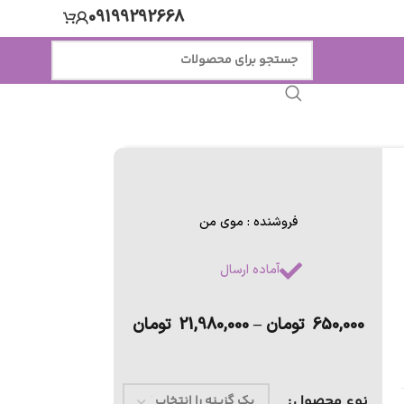
09199292668
فروشنده : موی من
آماده ارسال
650,000
تومان
–
21,980,000
تومان
نوع محصول