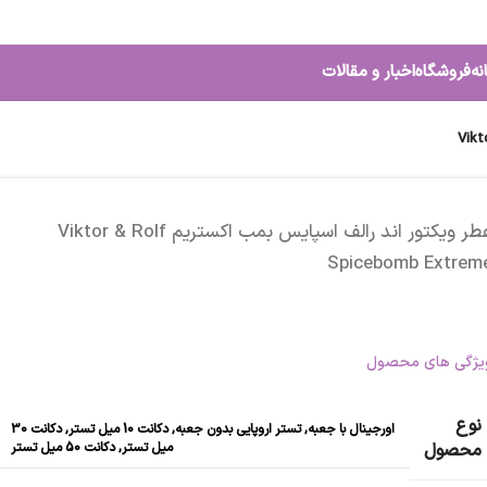
نه
فروشگاه
اخبار و مقالات
عطر ویکتور اند رالف اسپایس بمب اکستریم Viktor & Rolf
Spicebomb Extrem
یژگی های محصول
نوع
اورجینال با جعبه
,
تستر اروپایی بدون جعبه
,
دکانت 10 میل تستر
,
دکانت 30
میل تستر
,
دکانت 50 میل تستر
محصول