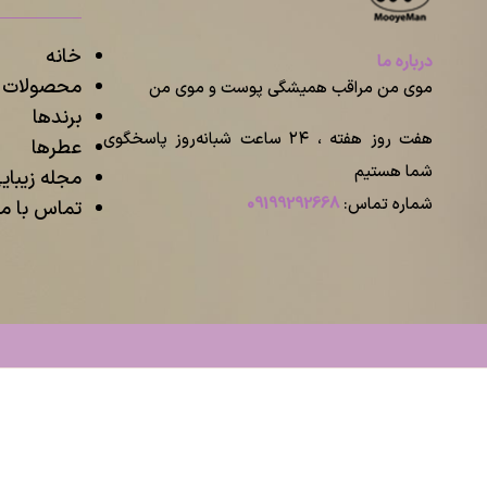
خانه
درباره ما
محصولات م
موی من مراقب همیشگی پوست و موی من
برندها
هفت روز هفته ، ۲۴ ساعت شبانه‌روز پاسخگوی
عطرها
شما هستیم
مجله زیبا
شماره تماس:
09199292668
تماس با ما