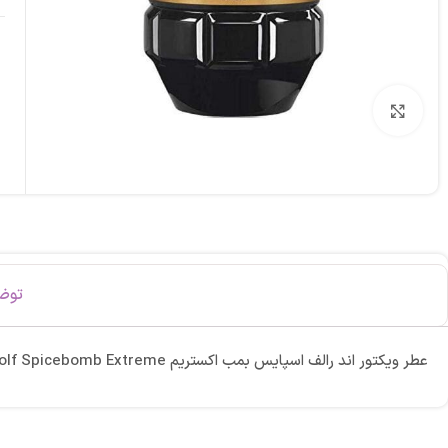
برای بزرگنمایی کلیک کنید
توض
عطر ویکتور اند رالف اسپایس بمب اکستریم Viktor & Rolf Spicebomb Extreme