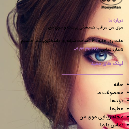
درباره ما
موی من مراقب همیشگی پوست و موی من
هفت روز هفته ، ۲۴ ساعت شبانه‌روز پاسخگوی شما هستیم
شماره تماس:
09199292668
لینک های مفید
خانه
محصولات ما
برندها
عطرها
مجله زیبایی موی من
تماس با ما