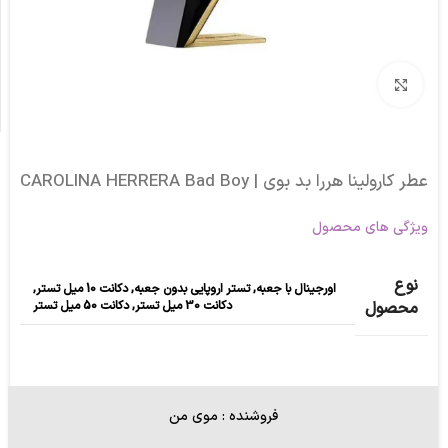
برای بزرگنمایی کلیک کنید
عطر کارولینا هررا بد بوی | CAROLINA HERRERA Bad Boy
ویژگی های محصول
نوع
اورجینال با جعبه
,
تستر اروپایی بدون جعبه
,
دکانت 10 میل تستر
,
دکانت 30 میل تستر
,
دکانت 50 میل تستر
محصول
فروشنده : موی من