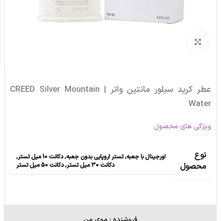
برای بزرگنمایی کلیک کنید
عطر کرید سیلور مانتین واتر | CREED Silver Mountain
Water
ویژگی های محصول
نوع
اورجینال با جعبه
,
تستر اروپایی بدون جعبه
,
دکانت 10 میل تستر
,
دکانت 30 میل تستر
,
دکانت 50 میل تستر
محصول
فروشنده : موی من