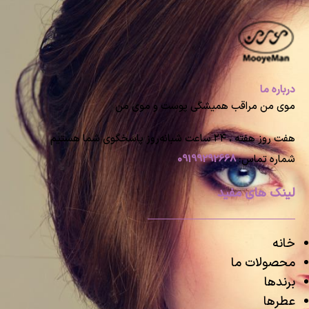
درباره ما
موی من مراقب همیشگی پوست و موی من
هفت روز هفته ، ۲۴ ساعت شبانه‌روز پاسخگوی شما هستیم
شماره تماس:
09199292668
لینک های مفید
خانه
محصولات ما
برندها
عطرها