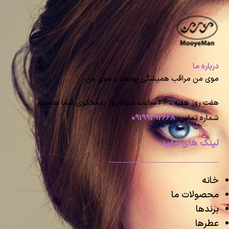
درباره ما
موی من مراقب همیشگی پوست و موی من
هفت روز هفته ، ۲۴ ساعت شبانه‌روز پاسخگوی شما هستیم
شماره تماس:
09199292668
لینک های مفید
خانه
محصولات ما
برندها
عطرها