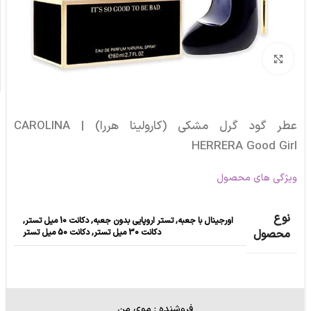
برای بزرگنمایی کلیک کنید
عطر گود گرل مشکی (کارولینا هررا) | CAROLINA
HERRERA Good Girl
ویژگی های محصول
نوع
اورجینال با جعبه
,
تستر اروپایی بدون جعبه
,
دکانت 10 میل تستر
,
دکانت 30 میل تستر
,
دکانت 50 میل تستر
محصول
فروشنده : موی من