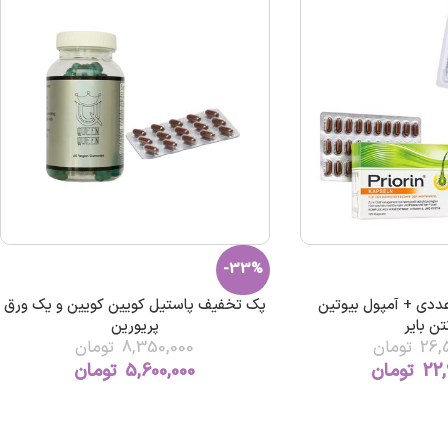
-33%
پریورین 120 عددی + آمپول بیوتین
پک تخفیف پاستیل کویین کویین و یک ورق
تن بایر
پریورین
26,
تومان
8,350,000
تومان
22,
تومان
5,600,000
تومان