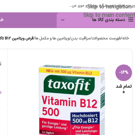
Skip to navigation
ی من مراقب همیشگی پوست و موی من...
Skip to main content
دسته بندی کالا ها
خا
خانه
/
فهرست محصولات
/
مراقبت بدن
/
ویتامین ها و مکمل ها
/
قرص ویتامین B12 تاکسوفیت
قر
-16%
تمام شد
ه
و