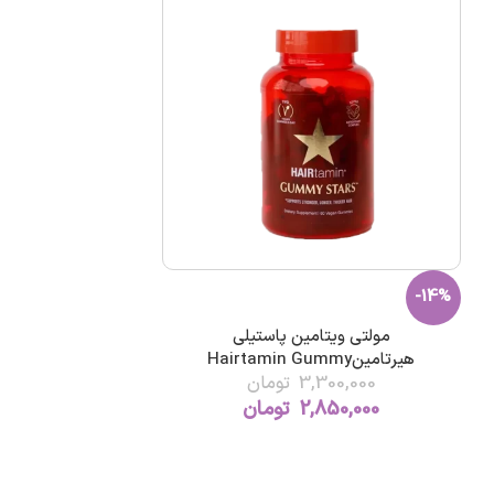
-14%
مولتی ویتامین پاستیلی
هیرتامینHairtamin Gummy
3,300,000
تومان
2,850,000
تومان