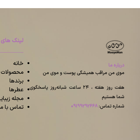
لینک های 
خانه
درباره ما
محصولات م
موی من مراقب همیشگی پوست و موی من
برندها
هفت روز هفته ، ۲۴ ساعت شبانه‌روز پاسخگوی
عطرها
شما هستیم
مجله زیبا
شماره تماس:
09199292668
تماس با ما