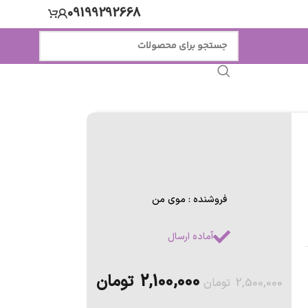
09199292668
فروشنده : موی من
آماده ارسال
2,100,000
تومان
2,500,000
تومان