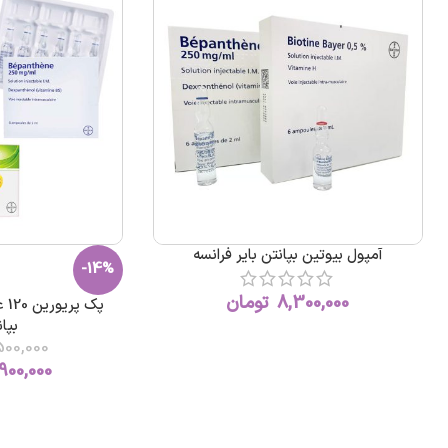
آمپول بیوتین بپانتن بایر فرانسه
-14%
8,300,000
تومان
پک 
بپان
500,000
900,000