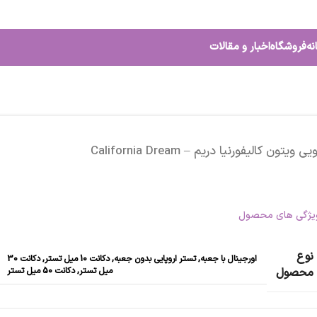
نه
فروشگاه
اخبار و مقالات
یی ویتون کالیفورنیا دریم – California Dream
یژگی های محصول
نوع
اورجینال با جعبه
,
تستر اروپایی بدون جعبه
,
دکانت 10 میل تستر
,
دکانت 30
میل تستر
,
دکانت 50 میل تستر
محصول