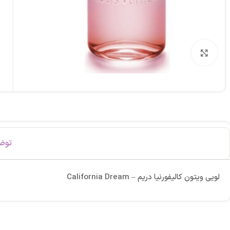
برای بزرگنمایی کلیک کنید
توض
لویی ویتون کالیفورنیا دریم – California Dream