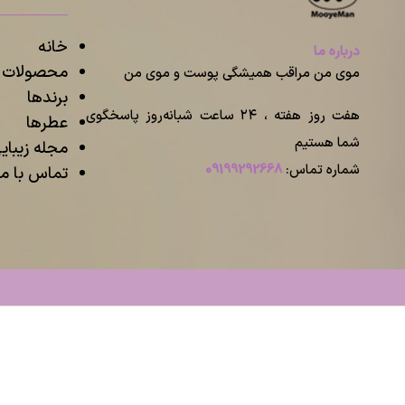
خانه
درباره ما
محصولات م
موی من مراقب همیشگی پوست و موی من
برندها
هفت روز هفته ، ۲۴ ساعت شبانه‌روز پاسخگوی
عطرها
شما هستیم
مجله زیبا
شماره تماس:
09199292668
تماس با ما