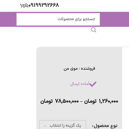
09199292668
فروشنده : موی من
آماده ارسال
1,260,000
تومان
–
78,500,000
تومان
نوع محصول