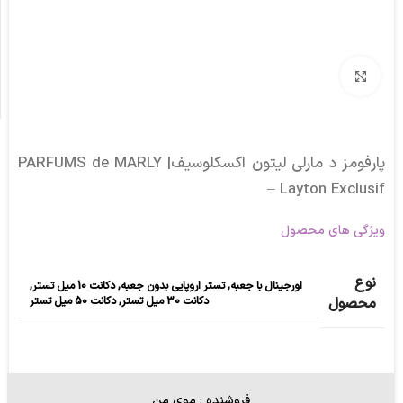
برای بزرگنمایی کلیک کنید
پارفومز د مارلی لیتون اکسکلوسیف| PARFUMS de MARLY
– Layton Exclusif
ویژگی های محصول
نوع
اورجینال با جعبه
,
تستر اروپایی بدون جعبه
,
دکانت 10 میل تستر
,
دکانت 30 میل تستر
,
دکانت 50 میل تستر
محصول
فروشنده : موی من