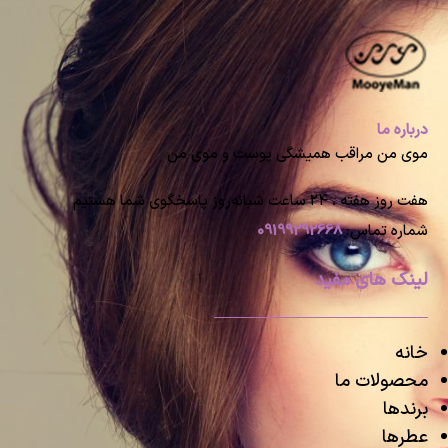
درباره ما
موی من مراقب همیشگی پوست و موی من
هفت روز هفته ، ۲۴ ساعت شبانه‌روز پاسخگوی شما هستیم
شماره تماس:
09199292668
لینک های مفید
خانه
محصولات ما
برندها
عطرها