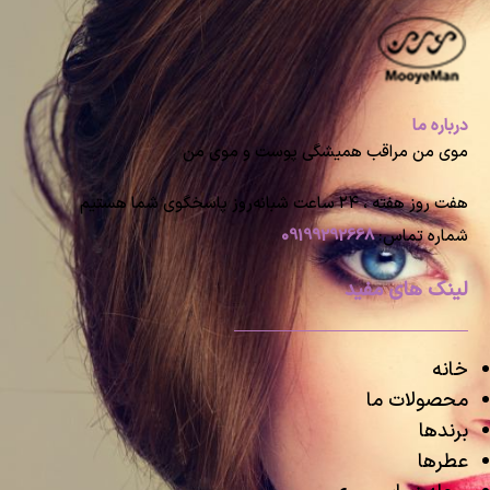
درباره ما
موی من مراقب همیشگی پوست و موی من
هفت روز هفته ، ۲۴ ساعت شبانه‌روز پاسخگوی شما هستیم
شماره تماس:
09199292668
لینک های مفید
خانه
محصولات ما
برندها
عطرها