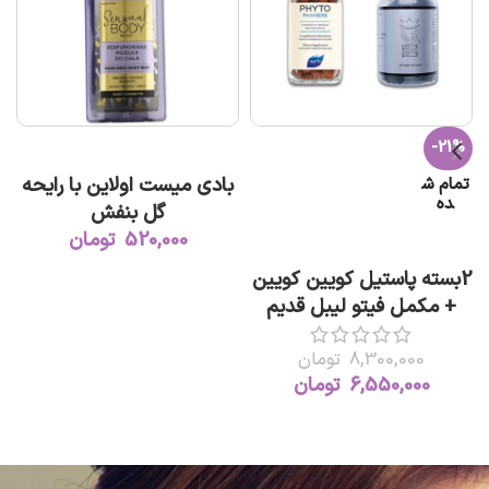
-21%
افزودن به سبد خرید
بادی میست اولاین با رایحه
تمام ش
ده
گل بنفش
520,000
تومان
اطلاعات بیشتر
2بسته پاستیل کویین کویین
+ مکمل فیتو لیبل قدیم
8,300,000
تومان
6,550,000
تومان