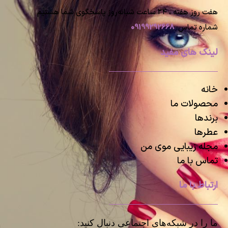
هفت روز هفته ، ۲۴ ساعت شبانه‌روز پاسخگوی شما هستیم
شماره تماس:
09199292668
لینک های مفید
خانه
محصولات ما
برندها
عطرها
مجله زیبایی موی من
تماس با ما
ارتباط با ما
ما را در شبکه‌های اجتماعی دنبال کنید: