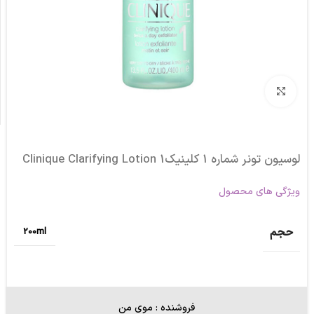
برای بزرگنمایی کلیک کنید
لوسیون تونر شماره 1 کلینیکClinique Clarifying Lotion 1
ویژگی های محصول
حجم
200ml
فروشنده : موی من