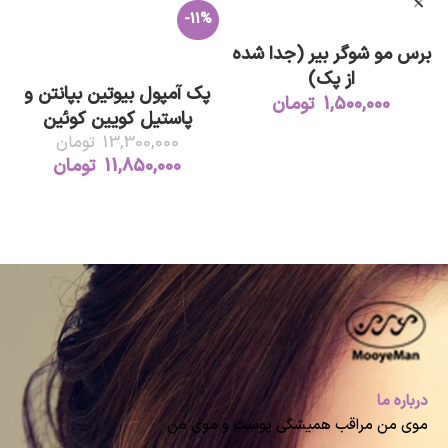
-11%
افزودن به سبد خرید
برس مو شوگر بیر (جدا شده
افزودن به سبد خرید
از پک)
پک آمپول بیوتین بپانتن و
1,500,000
تومان
پاستیل کویین کوئین
13,300,000
تومان
11,850,000
تومان
درباره ما
موی من مراقب همیشگی پوست و موی من