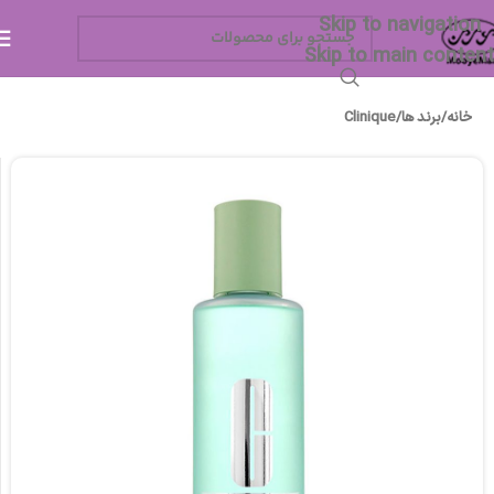
Skip to navigation
Skip to main content
خانه
/
برند ها
/
Clinique