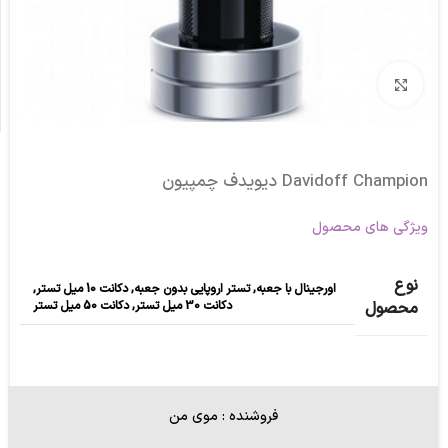
برای بزرگنمایی کلیک کنید
Davidoff Champion دیویدف چمپیون
ویژگی های محصول
نوع
اورجینال با جعبه
,
تستر اروپایی بدون جعبه
,
دکانت 10 میل تستر
,
دکانت 30 میل تستر
,
دکانت 50 میل تستر
محصول
فروشنده : موی من