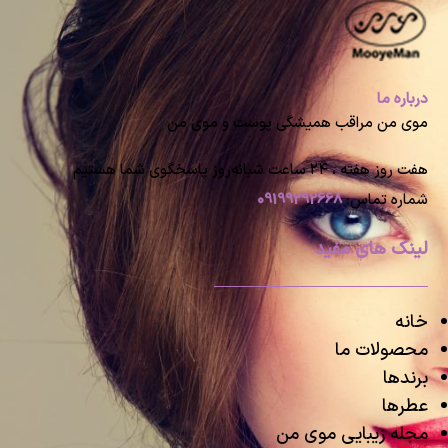
درباره ما
موی من مراقب همیشگی پوست و موی من
هفت روز هفته ، ۲۴ ساعت شبانه‌روز پاسخگوی شما هستیم
شماره تماس:
09199292668
لینک های مفید
خانه
محصولات ما
برندها
عطرها
مجله زیبایی موی من