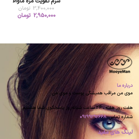
سرم تقویت مژه ماوالا
3,400,000
تومان
2,950,000
تومان
درباره ما
موی من مراقب همیشگی پوست و موی من
هفت روز هفته ، ۲۴ ساعت شبانه‌روز پاسخگوی شما هستیم
شماره تماس:
09199292668
لینک های مفید