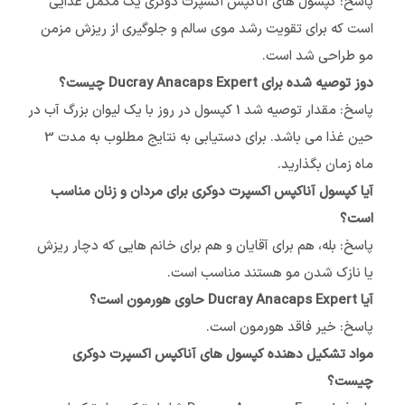
پاسخ: کپسول های آناکپس اکسپرت دوکری یک مکمل غذایی
است که برای تقویت رشد موی سالم و جلوگیری از ریزش مزمن
مو طراحی شد است.
دوز توصیه شده برای Ducray Anacaps Expert چیست؟
پاسخ: مقدار توصیه شد 1 کپسول در روز با یک لیوان بزرگ آب در
حین غذا می باشد. برای دستیابی به نتایج مطلوب به مدت 3
ماه زمان بگذارید.
آیا کپسول آناکپس اکسپرت دوکری برای مردان و زنان مناسب
است؟
پاسخ: بله، هم برای آقایان و هم برای خانم هایی که دچار ریزش
یا نازک شدن مو هستند مناسب است.
آیا Ducray Anacaps Expert حاوی هورمون است؟
پاسخ: خیر فاقد هورمون است.
مواد تشکیل دهنده کپسول های آناکپس اکسپرت دوکری
چیست؟