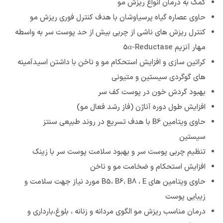
کمک به درمان انواع ریزش مو
حاوی عصاره گیاه پرسیاوشان با هدف کنترل فوری ریزش مو
کنترل ریزش های ناشی از چربی بیش از حد پوست سر به واسطه
مهار آنزیم 5α-Reductase
کراتین سازی و افزایش استحکام مو و ناخن با داشتن اسیدآمینه
های گوگردی سیستین و متیونی
بهبود گردش خون در پوست کف سر
افزایش طول دوره آناژن (فاز رشد فعال مو)
حاوی ویتامین B6 با هدف تسریع در روند طبیعی سنتز
سیستین
تنظیم چربی پوست سر و بهبود سلامت پوست سر با زینک
افزایش استحکام و ضخامت مو و ناخن
حاوی ويتامين هاي B5، B6، B8 ، E مورد نياز جهت سلامت و
زيبايي پوست
درمان مناسب ریزش مو الگوی مردانه و زنانه ، بلوغ،بارداری و