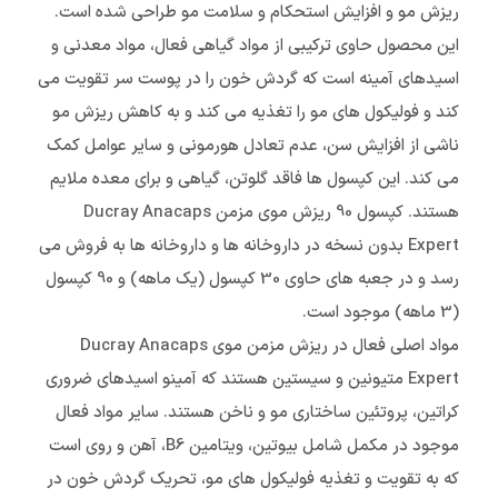
ریزش مو و افزایش استحکام و سلامت مو طراحی شده است.
این محصول حاوی ترکیبی از مواد گیاهی فعال، مواد معدنی و
اسیدهای آمینه است که گردش خون را در پوست سر تقویت می
کند و فولیکول های مو را تغذیه می کند و به کاهش ریزش مو
ناشی از افزایش سن، عدم تعادل هورمونی و سایر عوامل کمک
می کند. این کپسول ها فاقد گلوتن، گیاهی و برای معده ملایم
هستند. کپسول 90 ریزش موی مزمن Ducray Anacaps
Expert بدون نسخه در داروخانه ها و داروخانه ها به فروش می
رسد و در جعبه های حاوی 30 کپسول (یک ماهه) و 90 کپسول
(3 ماهه) موجود است.
مواد اصلی فعال در ریزش مزمن موی Ducray Anacaps
Expert متیونین و سیستین هستند که آمینو اسیدهای ضروری
کراتین، پروتئین ساختاری مو و ناخن هستند. سایر مواد فعال
موجود در مکمل شامل بیوتین، ویتامین B6، آهن و روی است
که به تقویت و تغذیه فولیکول های مو، تحریک گردش خون در