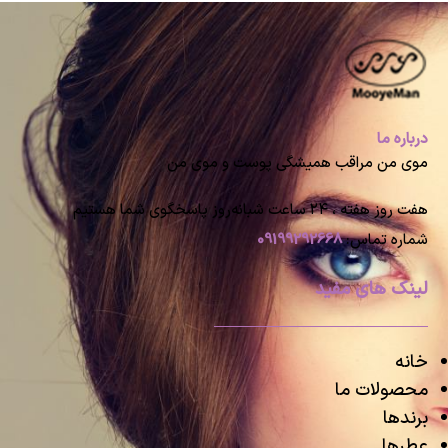
درباره ما
موی من مراقب همیشگی پوست و موی من
هفت روز هفته ، ۲۴ ساعت شبانه‌روز پاسخگوی شما هستیم
شماره تماس:
09199292668
لینک های مفید
خانه
محصولات ما
برندها
عطرها