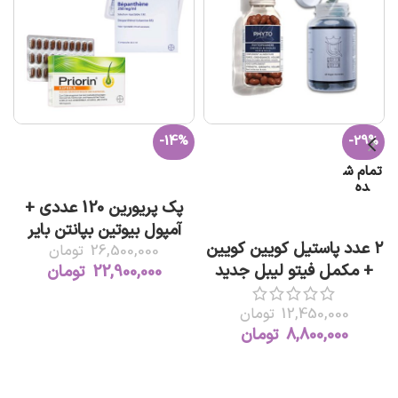
-14%
-29%
تمام ش
افزودن به سبد خرید
ده
پک پریورین 120 عددی +
اطلاعات بیشتر
آمپول بیوتین بپانتن بایر
۲ عدد پاستیل کویین کویین
26,500,000
تومان
+ مکمل فیتو لیبل جدید
22,900,000
تومان
12,450,000
تومان
8,800,000
تومان