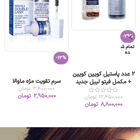
-29%
ع
تمام ش
ده
-13%
اطلاعات بیشتر
افزودن به سبد خرید
۲ عدد پاستیل کویین کویین
سرم تقویت مژه ماوالا
+ مکمل فیتو لیبل جدید
3,400,000
تومان
2,950,000
تومان
12,450,000
تومان
8,800,000
تومان