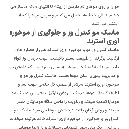
مو را بر روی موهای نم دارمان از ریشه تا انتهای ساقه ماساژ می
دهیم، 5 الی 7 دقیقه تحمل می کنیم و سپس موهارا کاملا
آبکشی می کنیم.
ماسک مو کنترل وز و جلوگیری از موخوره
اوری استرند
ماسک کنترل وز مو و موخوره اوری استرند غنی از عصاره های
ارگانیک برگرفته از طبیعت بسیار باکیفیت جهتِ درمان وز انواع
تایپ موها، تغذیه کردن موها ، آبرسانی ، مرطوب نگه داشتن مو
و مدیریت پذیری آسان موها هست. ماسک کنترل وز مو و
موخوره اوری استرند سرشار از عصاره گل ختمی جهت نرم و
لطیف کنندگی موها میباشد . روغن نارگیل داخل این ماسک مو
موهارا تغذیه میکند و رطوبت را داخل ساقه موهایتان حبس
میکند و روغن آرگان باعث درخشش موها می شود.ماسک مو
کنترل وز و جلوگیری از موخوره اوری استرند فاقد هرگونه سولفات
، پارابن ، رنگ های مضر شیمیایی میباشد و به شما موهایی