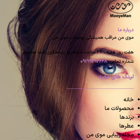
درباره ما
موی من مراقب همیشگی پوست و موی من
هفت روز هفته ، ۲۴ ساعت شبانه‌روز پاسخگوی شما هستیم
شماره تماس:
09199292668
لینک های مفید
خانه
محصولات ما
برندها
عطرها
مجله زیبایی موی من