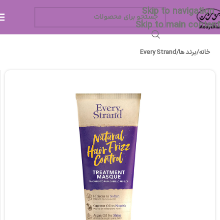
Skip to navigation
Skip to main content
خانه
/
برند ها
/
Every Strand