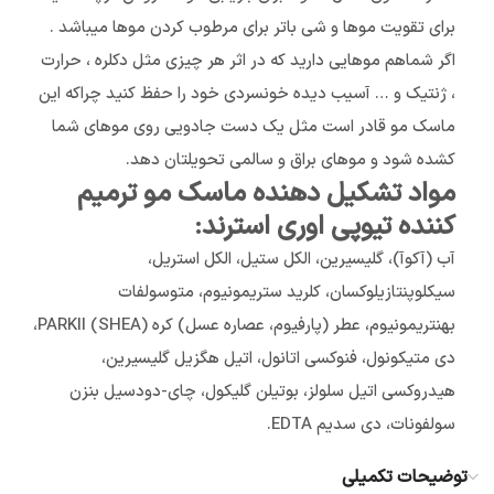
برای تقویت موها و شی باتر برای مرطوب کردن موها میباشد .
اگر شماهم موهایی دارید که در اثر هر چیزی مثل دکلره ، حرارت
، ژنتیک و … آسیب دیده خونسردی خود را حفظ کنید چراکه این
ماسک مو قادر است مثل یک دست جادویی روی موهای شما
کشده شود و موهای براق و سالمی تحویلتان دهد.
مواد تشکیل دهنده ماسک مو ترمیم
کننده تیوپی اوری استرند:
آب (آکوآ)، گلیسیرین، الکل ستیل، الکل استریل،
سیکلوپنتازیلوکسان، کلرید ستریمونیوم، متوسولفات
بهنتریمونیوم، عطر (پارفیوم، عصاره عسل) کره PARKII (SHEA)،
دی متیکونول، فنوکسی اتانول، اتیل هگزیل گلیسیرین،
هیدروکسی اتیل سلولز، بوتیلن گلیکول، چای-دودسیل بنزن
سولفونات، دی سدیم EDTA.
توضیحات تکمیلی