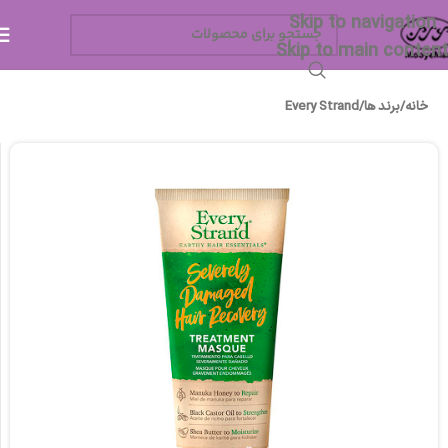
Skip to navigation
Skip to main content
خانه
/
برند ها
/
Every Strand