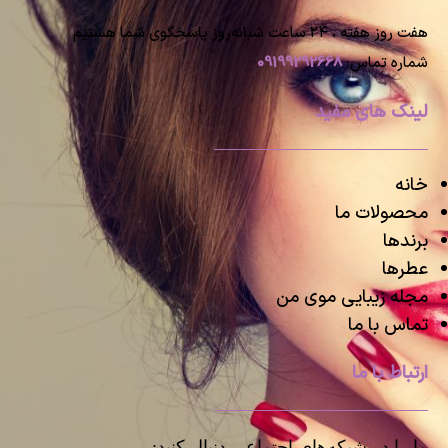
هفت روز هفته ، ۲۴ ساعت شبانه‌روز پاسخگوی شما هستیم
شماره تماس:
09199292668
لینک های مفید
خانه
محصولات ما
برندها
عطرها
مجله زیبایی موی من
تماس با ما
ارتباط با ما
ما را در شبکه‌های اجتماعی دنبال کنید: