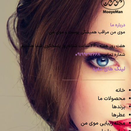
درباره ما
موی من مراقب همیشگی پوست و موی من
هفت روز هفته ، ۲۴ ساعت شبانه‌روز پاسخگوی شما هستیم
شماره تماس:
09199292668
لینک های مفید
خانه
محصولات ما
برندها
عطرها
مجله زیبایی موی من