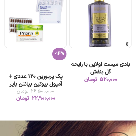
-14%
افزودن به سبد خرید
بادی میست اولاین با رایحه
افزودن به سبد خرید
گل بنفش
پک پریورین 120 عددی +
520,000
تومان
آمپول بیوتین بپانتن بایر
26,500,000
تومان
22,900,000
تومان