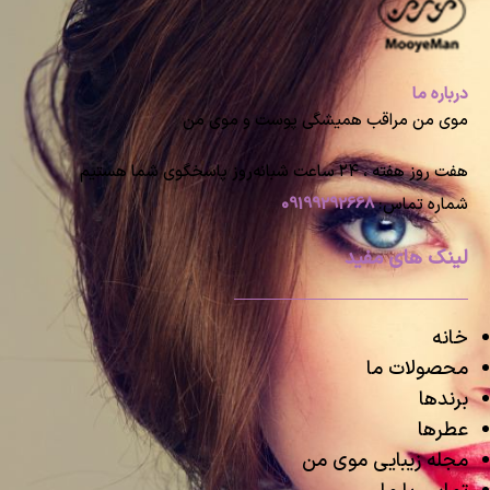
درباره ما
موی من مراقب همیشگی پوست و موی من
هفت روز هفته ، ۲۴ ساعت شبانه‌روز پاسخگوی شما هستیم
شماره تماس:
09199292668
لینک های مفید
خانه
محصولات ما
برندها
عطرها
مجله زیبایی موی من