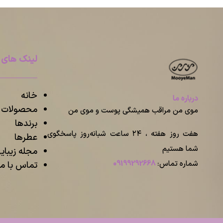
لینک های 
خانه
درباره ما
محصولات م
موی من مراقب همیشگی پوست و موی من
برندها
هفت روز هفته ، ۲۴ ساعت شبانه‌روز پاسخگوی
عطرها
شما هستیم
مجله زیبا
شماره تماس:
09199292668
تماس با ما