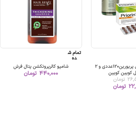
تمام ش
ده
پک تخفیفی مکمل پریورین120عددی و 2
شامپو کالرپروتکشن پتال فرش
 کویین کویین
440,000
تومان
26,
تومان
22,
تومان