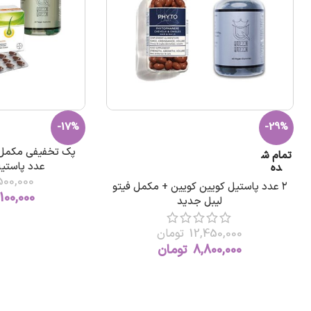
-17%
-29%
تمام ش
عدد پاستیل
ده
500,000
۲ عدد پاستیل کویین کویین + مکمل فیتو
100,000
لیبل جدید
12,450,000
تومان
8,800,000
تومان